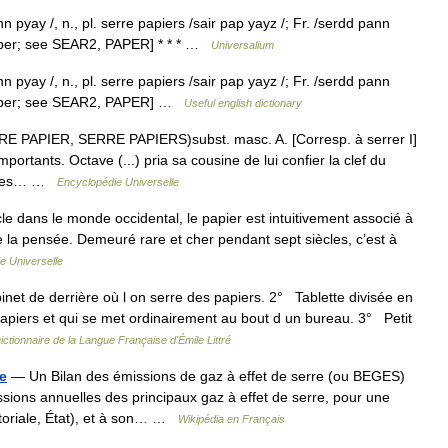
n pyay /, n., pl. serre papiers /sair pap yayz /; Fr. /serdd pann
e) paper; see SEAR2, PAPER] * * * …
Universalium
n pyay /, n., pl. serre papiers /sair pap yayz /; Fr. /serdd pann
he) paper; see SEAR2, PAPER] …
Useful english dictionary
PAPIER, SERRE PAPIERS)subst. masc. A. [Corresp. à serrer I]
portants. Octave (...) pria sa cousine de lui confier la clef du
se des… …
Encyclopédie Universelle
e dans le monde occidental, le papier est intuitivement associé à
n de la pensée. Demeuré rare et cher pendant sept siècles, c’est à
e Universelle
net de derrière où l on serre des papiers. 2° Tablette divisée en
apiers et qui se met ordinairement au bout d un bureau. 3° Petit
ictionnaire de la Langue Française d'Émile Littré
re
— Un Bilan des émissions de gaz à effet de serre (ou BEGES)
issions annuelles des principaux gaz à effet de serre, pour une
rritoriale, État), et à son… …
Wikipédia en Français