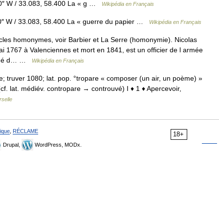
00″ W / 33.083, 58.400 La « g …
Wikipédia en Français
0″ W / 33.083, 58.400 La « guerre du papier …
Wikipédia en Français
cles homonymes, voir Barbier et La Serre (homonymie). Nicolas
ai 1767 à Valenciennes et mort en 1841, est un officier de l armée
océdé d… …
Wikipédia en Français
XIIe; truver 1080; lat. pop. °tropare « composer (un air, un poème) »
(cf. lat. médiév. contropare → controuvé) I ♦ 1 ♦ Apercevoir,
selle
ique
,
RÉCLAME
18+
Drupal,
WordPress, MODx.