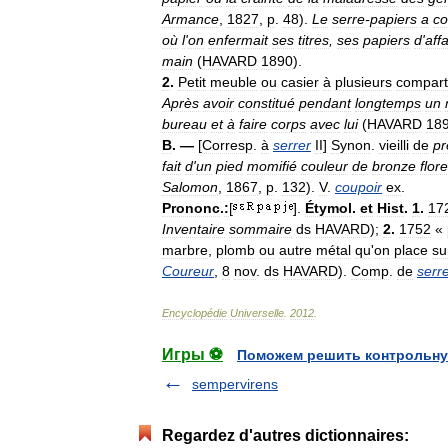
Armance
,
1827
,
p
.
48
).
Le
serre
-
papiers
a
co
où
l
'
on
enfermait
ses
titres
,
ses
papiers
d
'
aff
main
(
HAVARD
1890
).
2
.
Petit
meuble
ou
casier
à
plusieurs
compart
Après
avoir
constitué
pendant
longtemps
un
bureau
et
à
faire
corps
avec
lui
(
HAVARD
18
B
. —
[
Corresp
.
à
serrer
II
]
Synon
.
vieilli
de
pr
fait
d
'
un
pied
momifié
couleur
de
bronze
flor
Salomon
,
1867
,
p
.
132
).
V
.
coupoir
ex
.
Prononc
.
:
[
].
Étymol
.
et
Hist
.
1
.
17
Inventaire
sommaire
ds
HAVARD
);
2
.
1752
«
marbre
,
plomb
ou
autre
métal
qu
'
on
place
su
Coureur
,
8
nov
.
ds
HAVARD
).
Comp
.
de
serr
Encyclopédie
Universelle
.
2012
.
Игры ⚽
Поможем решить контрольну
sempervirens
Regardez d'autres dictionnaires: