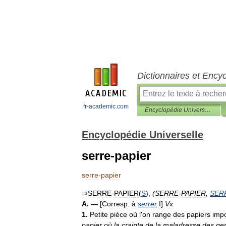
Dictionnaires et Ency
fr-academic.com
Encyclopédie Universelle
Encyclopédie Universelle
serre-papier
serre
-
papier
⇒
SERRE
-
PAPIER
(
S
),
(
SERRE
-
PAPIER
,
SER
A
. —
[
Corresp
.
à
serrer
I
]
Vx
1
.
Petite
pièce
où
l
'
on
range
des
papiers
impo
papier
où
la
crainte
de
la
maladresse
des
ge