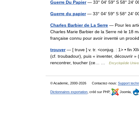
Guerre Du Papier
— 33° 04′ 59″ S 58° 24′ 
Guerre du papier
— 33° 04′ 59″ S 58° 24′ 0
Charles Barbier de La Serre
— Pour les arti
Charles Marie Barbier de la Serre né le 18 m
française connu pour avoir inventé un pr
trouver
— [ truve ] v. tr. <conjug. : 1> • fin 
(cf. troubadour), puis « inventer, découvrir » 
rencontrer, toucher (ce… …
Encyclopédie Univer
© Academic, 2000-2026
Contactez-nous:
Support techn
Dictionnaires exportation
, créé sur PHP,
Joomla,