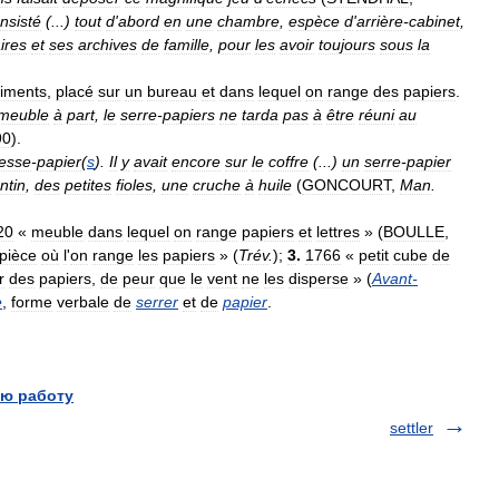
nsisté
(...)
tout
d
'
abord
en
une
chambre
,
espèce
d
'
arrière
-
cabinet
,
aires
et
ses
archives
de
famille
,
pour
les
avoir
toujours
sous
la
iments
,
placé
sur
un
bureau
et
dans
lequel
on
range
des
papiers
.
meuble
à
part
,
le
serre
-
papiers
ne
tarda
pas
à
être
réuni
au
90
).
esse
-
papier
(
s
).
Il
y
avait
encore
sur
le
coffre
(...)
un
serre
-
papier
entin
,
des
petites
fioles
,
une
cruche
à
huile
(
GONCOURT
,
Man
.
20
«
meuble
dans
lequel
on
range
papiers
et
lettres
» (
BOULLE
,
pièce
où
l
'
on
range
les
papiers
» (
Trév
.
);
3
.
1766
«
petit
cube
de
r
des
papiers
,
de
peur
que
le
vent
ne
les
disperse
» (
Avant
-
e
,
forme
verbale
de
serrer
et
de
papier
.
ю работу
settler