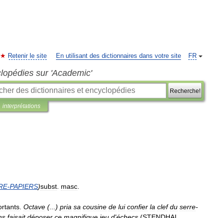
Retenir le site
En utilisant des dictionnaires dans votre site
FR
clopédies sur 'Academic'
Recherche!
interprétations
RE
-
PAPIERS
)
subst
.
masc
.
rtants
.
Octave
(...)
pria
sa
cousine
de
lui
confier
la
clef
du
serre
-
ns
faisait
déposer
ce
magnifique
jeu
d
'
échecs
(
STENDHAL
,