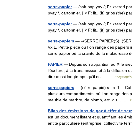
serre-papier
— /sair pap yay /; Fr. /serdd pan
pyay /. cartonnier. [ < F: lit., (it) grips (th
serre-papier
— /sair pap yay /; Fr. /serdd pan
pyay /. cartonnier. [ < F: lit., (it) grips (t
serre-papiers
— ⇒SERRE PAPIER(S), (SERRE 
Vx 1. Petite pièce où l on range des papiers im
serre papier où la crainte de la maladres
PAPIER
— Depuis son apparition au XIIe siècl
l’écriture, à la transmission et à la diffusio
dire aussi longtemps qu’il est… …
Encyclopédi
serre-papiers
— (sê re pa pié) s. m. 1° Cabi
plusieurs compartiments, où l on range des p
meuble de marbre, de plomb, etc. qu… …
D
Bilan des émissions de gaz à effet de ser
est un document listant et quantifiant les ém
entité particulière (entreprise, collectivité te